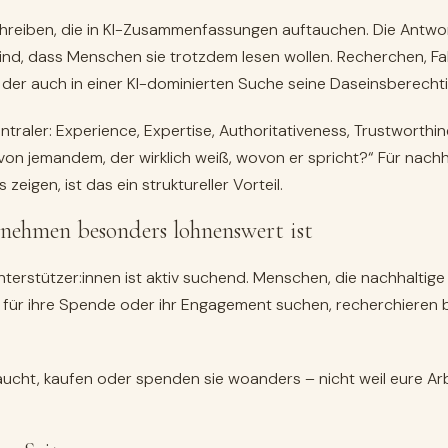
chreiben, die in KI-Zusammenfassungen auftauchen. Die Antwort 
ind, dass Menschen sie trotzdem lesen wollen. Recherchen, Fal
, der auch in einer KI-dominierten Suche seine Daseinsberecht
traler: Experience, Expertise, Authoritativeness, Trustworthin
von jemandem, der wirklich weiß, wovon er spricht?“ Für nach
 zeigen, ist das ein struktureller Vorteil.
ehmen besonders lohnenswert ist
terstützer:innen ist aktiv suchend. Menschen, die nachhaltig
 für ihre Spende oder ihr Engagement suchen, recherchieren be
cht, kaufen oder spenden sie woanders – nicht weil eure Arbei