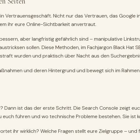
en Seiten
t ein Vertrauensgeschäft. Nicht nur das Vertrauen, das Google 
m ihr eure Online-Sichtbarkeit anvertraut.
rbessern, aber langfristig gefährlich sind – manipulative Links
n austricksen sollen. Diese Methoden, im Fachjargon Black Hat
gestraft wurden und praktisch über Nacht aus den Suchergeb
 Maßnahmen und deren Hintergrund und bewegt sich im Rahmen
? Dann ist das der erste Schritt. Die Search Console zeigt eu
u euch führen und wo technische Probleme bestehen. Sie ist ko
tet ihr wirklich? Welche Fragen stellt eure Zielgruppe – und 