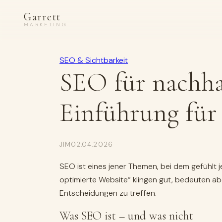
Zum
Garrett
Inhalt
MARKETING
springen
SEO & Sichtbarkeit
SEO für nachha
Einführung für
JIM
02.04.2026
SEO ist eines jener Themen, bei dem gefühlt 
optimierte Website“ klingen gut, bedeuten abe
Entscheidungen zu treffen.
Was SEO ist – und was nicht